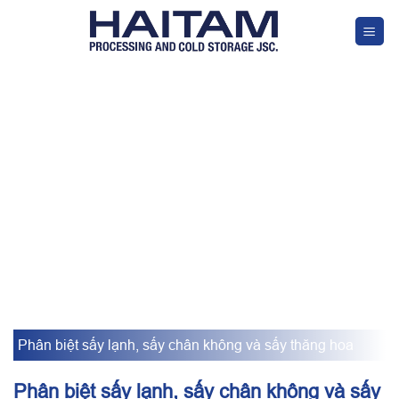
Skip
to
content
Phân biệt sấy lạnh, sấy chân không và sấy thăng hoa
Phân biệt sấy lạnh, sấy chân không và sấy